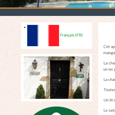
Français (FR)
Cet ap
manger
La cha
un wc 
La cha
Toutes
Un lit
Le sal