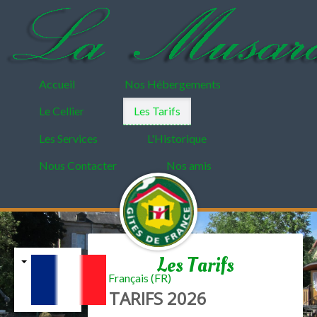
Accueil
Nos Hébergements
Le Cellier
Les Tarifs
Les Services
L'Historique
Nous Contacter
Nos amis
Les Tarifs
Français (FR)
TARIFS 2026