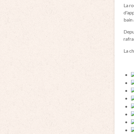
La ro
d'app
bain 
Depui
rafra
La ch