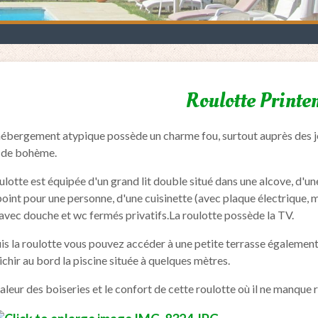
Roulotte Print
ébergement atypique possède un charme fou, surtout auprès des jeu
s de bohème.
ulotte est équipée d'un grand lit double situé dans une alcove, d'un
oint pour une personne, d'une cuisinette (avec plaque électrique, mic
avec douche et wc fermés privatifs.La roulotte possède la TV.
s la roulotte vous pouvez accéder à une petite terrasse également p
ichir au bord la piscine située à quelques mètres.
aleur des boiseries et le confort de cette roulotte où il ne manque r