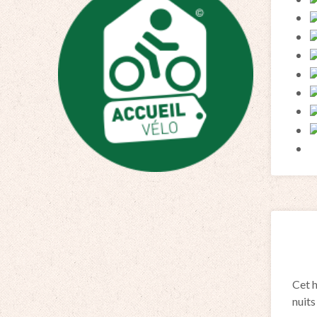
Cet h
nuit