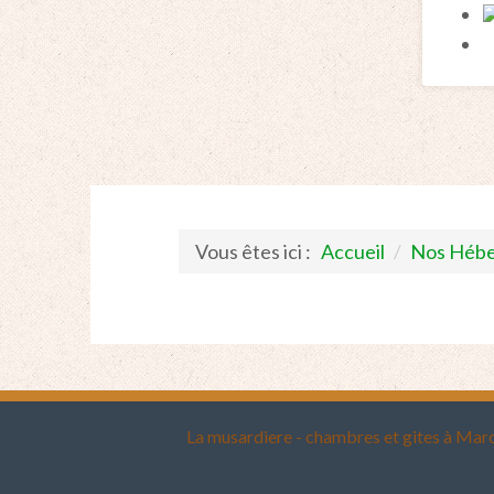
Vous êtes ici :
Accueil
/
Nos Héb
La musardiere - chambres et gites à Ma