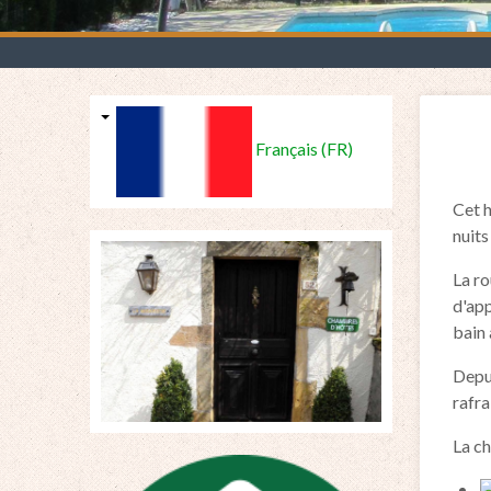
Français (FR)
Cet h
nuit
La ro
d'app
bain 
Depui
rafra
La ch