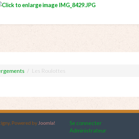
ergements
/
Les Roulottes
Se connecter
rcigny, Powered by
Joomla!
Administrateur